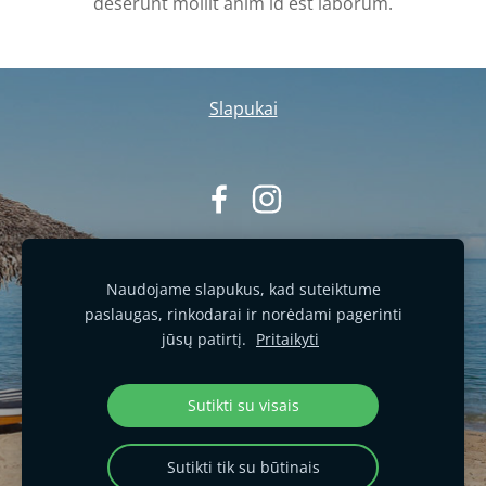
deserunt mollit anim id est laborum.
Slapukai
Naudojame slapukus, kad suteiktume
paslaugas, rinkodarai ir norėdami pagerinti
jūsų patirtį.
Pritaikyti
Sutikti su visais
Sutikti tik su būtinais