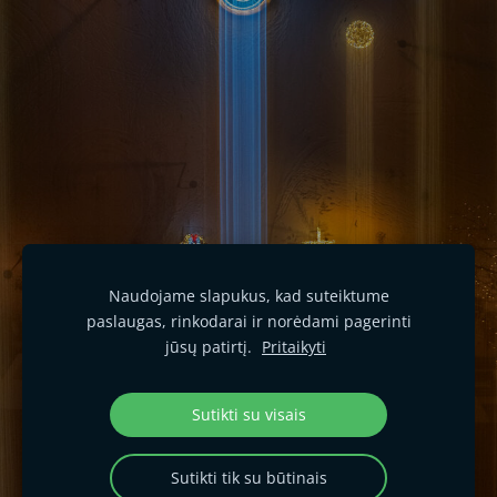
Naudojame slapukus, kad suteiktume
paslaugas, rinkodarai ir norėdami pagerinti
jūsų patirtį.
Pritaikyti
Sutikti su visais
Sutikti tik su būtinais